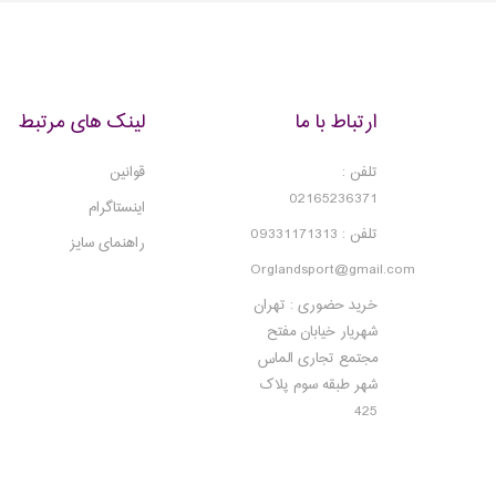
چسبندگی 
می دهد؛ د
مشکلی را 
شد.
ارتباط با ما
لینک های مرتبط
تلفن :
قوانین
02165236371
اینستاگرام
تلفن : 09331171313
راهنمای سایز
Orglandsport@gmail.com
خرید حضوری : تهران
شهریار خیابان مفتح
مجتمع تجاری الماس
شهر طبقه سوم پلاک
425