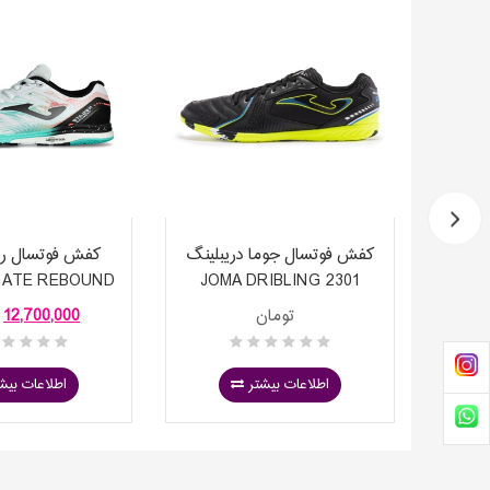
مدل
کفش فوتسال جوما دریبلینگ
کفش فوتسال رگا
GATE REBOUND
JOMA DRIBLING 2301
REGA
2502
BLACK LEMON
(S) 
تومان
12,700,000
اطلاعات بیشتر
اطلاعات بیش