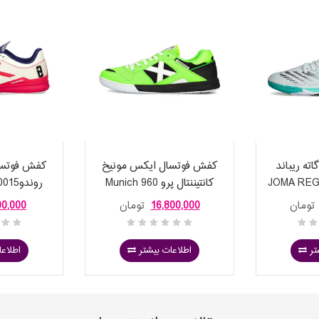
ته ریباند
کفش فوتسال ایکس مونیخ
کفش فوتسا
JOMA RE
کانتیننتال پرو 960 Munich
DO
Continental PRO
تومان
16,800,000
تومان
00,000
تر
اطلاعات بیشتر
اطلاعا