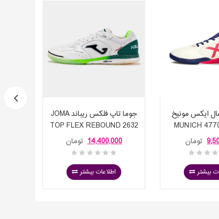
ل ایکس مونیخ
جوما تاپ فلکس ریباند JOMA
کفش فو
روندو4770015 MUNICH
TOP FLEX REBOUND 2632
DEMY
WHITE S
RON
9,5
تومان
14,400,000
تومان
00
ت بیشتر
اطلاعات بیشتر