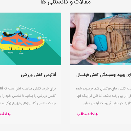
مقالات و دانستنی ها
رای بهبود چسبندگی کفش فوتسال
آناتومی کفش ورزشی
 کفش های فوتسال شما فرسوده شده
برای خرید کفش مناسب نیاز است که آنا
ز بین رفته باشد، اما قبل از اینکه آنها
کفش ورزشی را بدانید تا شانس خود را بر
دازید، در نظر بگیرید که آیا می توان
جفت مناسبی که نیازهای فیزیولوژیکی و 
نها را بهبود بخشید یا خیر. نکته ای که
شخصی شما را برآورده می کند، افزایش ده
ادامه مطلب
ادام
ک زمین سالنی باید بدانید این است که
کفش ورزشی متناسب با رشته مرتبط ساخ
ر و کثیفی بسیاری در آن ایجاد می شود که
است، اما به طور کلی بخش های مختلف 