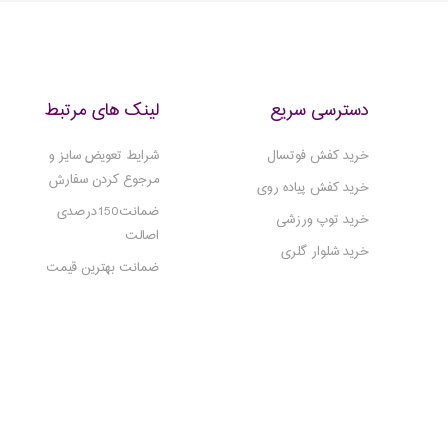
کفش فوتسال شما را به شدت کاهش
کفش ها مشترک هستند و برای ایجاد ایمن
ر بیشتر موارد خیلی قبل از اینکه
راحتی در تمرین ساخته شده اند. هر قسم
در زمین ببینید، متوجه تفاوت خواهید
کفش ورزشی عملکرد خاصی دارد و دارای 
های متمایزیست که باید
دسترسی سریع
لینک های مرتبط
خرید کفش فوتسال
شرایط تعویض سایز و
مرجوع کردن سفارش
خرید کفش پیاده روی
ضمانت150درصدی
خرید توپ ورزشی
اصالت
خرید شلوار گلری
ضمانت بهترین قیمت