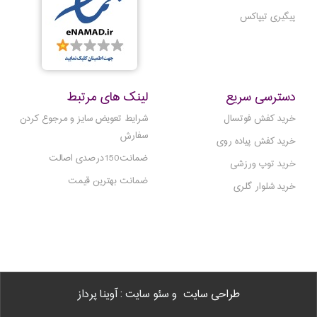
پیگیری تیپاکس
دسترسی سریع
لینک های مرتبط
خرید کفش فوتسال
شرایط تعویض سایز و مرجوع کردن
سفارش
خرید کفش پیاده روی
ضمانت150درصدی اصالت
خرید توپ ورزشی
ضمانت بهترین قیمت
خرید شلوار گلری
طراحی سایت
و سئو سایت : آوینا پرداز