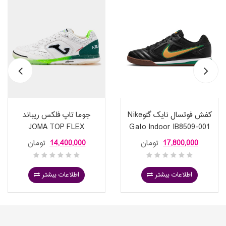
کفش فوتسال نایک گتوNike
جوما تاپ فلکس ریباند
JOMA TOP FLEX
Gato Indoor IB8509-001
REBOUND 2632 WHITE S
17,800,000
تومان
14,400,000
تومان
اطلاعات بیشتر
اطلاعات بیشتر