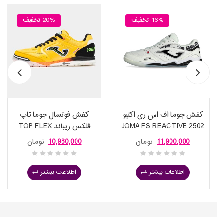
16% تخفیف
20% تخفیف
کفش جوما اف اس ری اکتیو
کفش فوتسال جوما تاپ
2502 JOMA FS REACTIVE
فلکس ریباند TOP FLEX
REBOUND 2528 FLUOR
11,900,000
تومان
10,980,000
تومان
SAFFRON
اطلاعات بیشتر
اطلاعات بیشتر