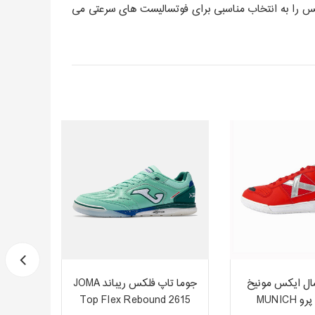
ه این سبکی کفش سالنی جوما تاپ فلکس را به انتخاب مناسبی برای فوتسالیست های سرعتی می
ل ایکس مونیخ
جوما تاپ فلکس ریباند JOMA
کفش ف
کانتیننتال پرو MUNICH
Top Flex Rebound 2615
BOUND