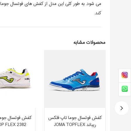
کند.
محصولات مشابه
ونیخ
کفش فوتسال جوما تاپ فلکس
کفش فوتسال جوما
ل وی دو 60 MUNICH
ریباند JOMA TOPFLEX
P FLEX 2382