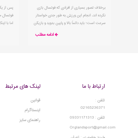
برخلاف تصور بسیاری از افرادی که فوتسال بازی
پس از یک
نکرده اند، انجام این ورزش به طور جدی خواستار
فوتسال م
سرعت است؛ باید دائماً بالا و پایین بدوید و بازیکن
اما با ای
تیم حریف را برای حمله و دفاع تعقیب کنید؛
اید، باز ه
ادامه مطلب
بنابراین در یک فضای محدود همه چیز می تواند
می چسبند
کاملاً فیزیکی شود. به همین دلیل است که به یک
نه تنها ع
جفت کفش فوتسال باکیفیت نیاز دارید تا
می کند که
پشتیبانی و کنترل لازم را برای
شرایط عالی
ارتباط با ما
لینک های مرتبط
تلفن :
قوانین
02165236371
اینستاگرام
تلفن : 09331171313
راهنمای سایز
Orglandsport@gmail.com
خرید حضوری : تهران