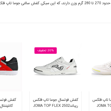
می شود. به طور کلی این مدل از کفش های فوتسال جوما حدود 270 تا 280 گرم وزن دارند، ک
20% تخفیف
 تاپ فلکس
کفش فوتسال جوما تاپ فلکس
کفش فوتسا
JOMA TO
ریباند2502 JOMA TOP FLEX