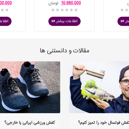
 PRO 948
REBOUND
WHIT
10,980,000
تومان
00,000
تر
اطلاعات بیشتر
اطلاعا
مقالات و دانستنی ها
فش فوتسال خود را تمیز کنیم؟
کفش ورزشی ایرانی یا خارجی؟