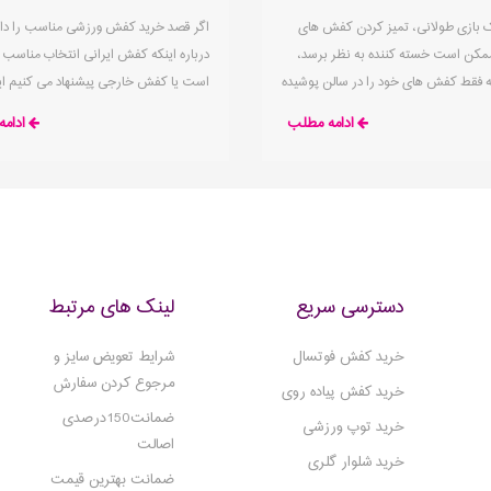
 بازی طولانی، تمیز کردن کفش های
اگر قصد خرید کفش ورزشی مناسب را دار
مکن است خسته کننده به نظر برسد،
درباره اینکه کفش ایرانی انتخاب مناسب 
نکه فقط کفش های خود را در سالن پوشیده
است یا کفش خارجی پیشنهاد می کنیم این
م مقدار زیادی گرد و غبار و کثیفی به آن
را مطالعه کرده تا راهنمای مناسبی جهت 
ادامه مطلب
ادام
. تمیز کردن منظم کفش های فوتسال
گیری بهتر
مر آن ها را افزایش می دهد، بلکه تضمین
 برای جلسه تمرینی بعدی یا روز بازی در
 قرار دارند.
دسترسی سریع
لینک های مرتبط
خرید کفش فوتسال
شرایط تعویض سایز و
مرجوع کردن سفارش
خرید کفش پیاده روی
ضمانت150درصدی
خرید توپ ورزشی
اصالت
خرید شلوار گلری
ضمانت بهترین قیمت