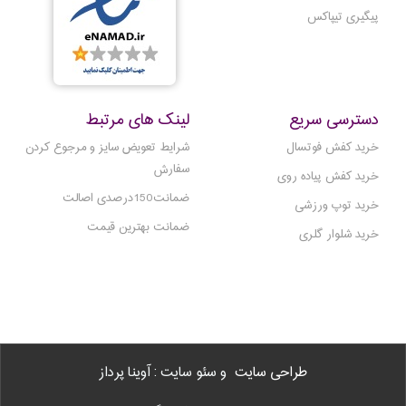
پیگیری تیپاکس
دسترسی سریع
لینک های مرتبط
خرید کفش فوتسال
شرایط تعویض سایز و مرجوع کردن
سفارش
خرید کفش پیاده روی
ضمانت150درصدی اصالت
خرید توپ ورزشی
ضمانت بهترین قیمت
خرید شلوار گلری
طراحی سایت
و سئو سایت : آوینا پرداز