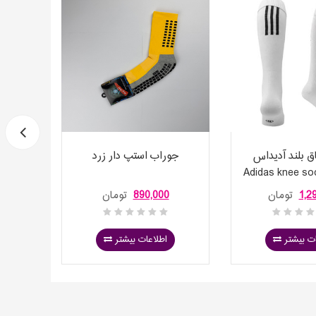
 بلند آدیداس
جوراب استپ دار زرد
جورا
Adidas knee so
18
1,2
تومان
890,000
تومان
ت بیشتر
اطلاعات بیشتر