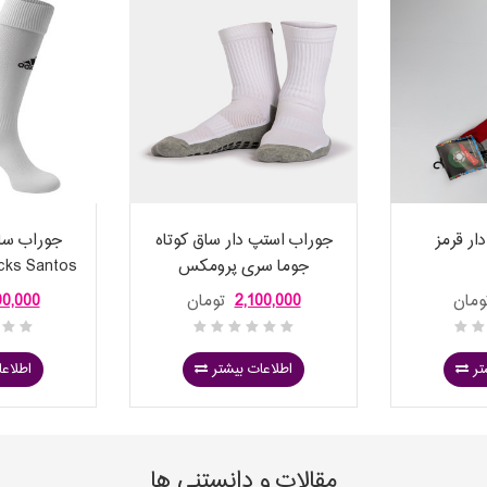
ار قرمز
جوراب استپ دار ساق کوتاه
جوراب ساق
جوما سری پرومکس
cks Santos
2,100,000
تومان
90,000
تر
اطلاعات بیشتر
اطلاعا
مقالات و دانستنی ها