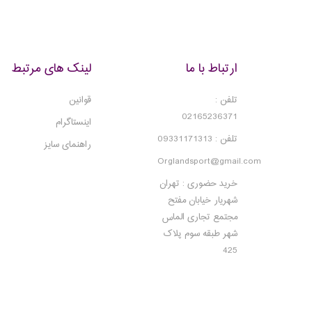
ارتباط با ما
لینک های مرتبط
تلفن :
قوانین
02165236371
اینستاگرام
تلفن : 09331171313
راهنمای سایز
Orglandsport@gmail.com
خرید حضوری : تهران
شهریار خیابان مفتح
مجتمع تجاری الماس
شهر طبقه سوم پلاک
425