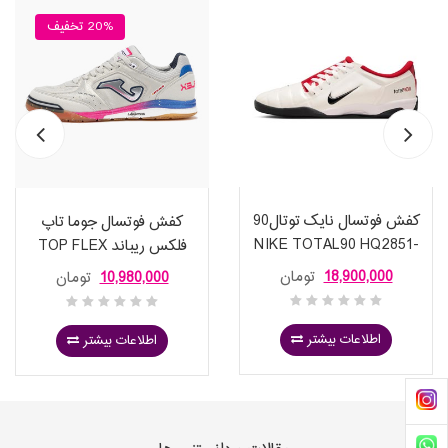
20% تخفیف
کفش فوتسال نایک توتال90
کفش فوتسال جوما تاپ
NIKE TOTAL90 HQ2851-
فلکس ریباند TOP FLEX
100
REBOUND 2512 WHITE
18,900,000
تومان
10,980,000
تومان
FUCHSIA ROYAL BLUE
اطلاعات بیشتر
اطلاعات بیشتر