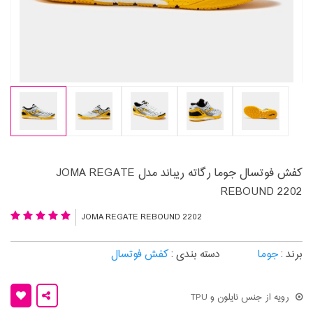
کفش فوتسال جوما رگاته ریباند مدل JOMA REGATE
REBOUND 2202
JOMA REGATE REBOUND 2202
برند :
جوما
دسته بندی :
کفش فوتسال
رویه از جنس نایلون و TPU