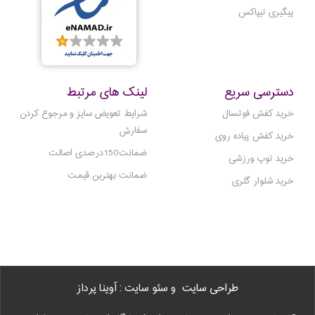
پیگیری تیپاکس
دسترسی سریع
لینک های مرتبط
خرید کفش فوتسال
شرایط تعویض سایز و مرجوع کردن
سفارش
خرید کفش پیاده روی
ضمانت150درصدی اصالت
خرید توپ ورزشی
ضمانت بهترین قیمت
خرید شلوار گلری
طراحی سایت
و سئو سایت : آوینا پرداز