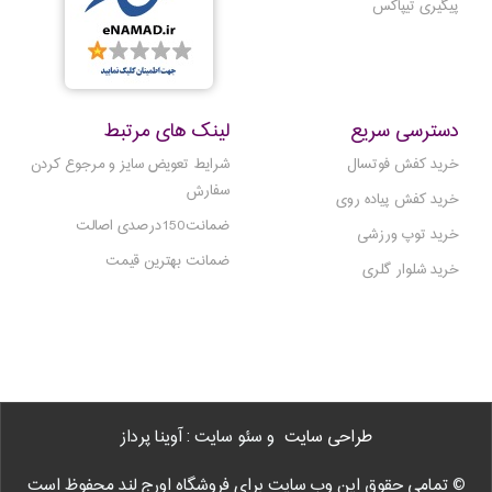
پیگیری تیپاکس
دسترسی سریع
لینک های مرتبط
خرید کفش فوتسال
شرایط تعویض سایز و مرجوع کردن
سفارش
خرید کفش پیاده روی
ضمانت150درصدی اصالت
خرید توپ ورزشی
ضمانت بهترین قیمت
خرید شلوار گلری
طراحی سایت
و سئو سایت : آوینا پرداز
© تمامی حقوق این وب سایت برای فروشگاه اورج لند محفوظ است