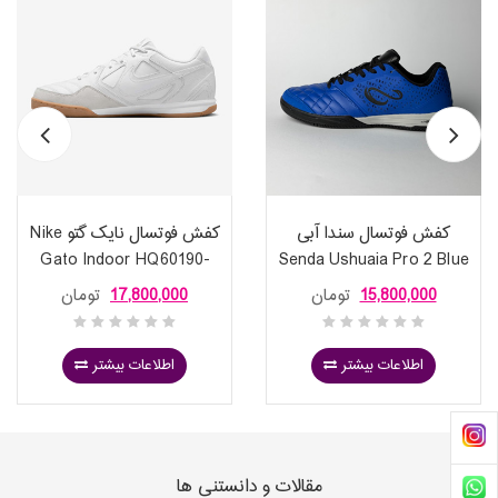
کفش فوتسال سندا آبی
کفش فوتسال نایک گتو Nike
Gato Indoor HQ60190-
Senda Ushuaia Pro 2 Blue
100
15,800,000
تومان
17,800,000
تومان
اطلاعات بیشتر
اطلاعات بیشتر
مقالات و دانستنی ها