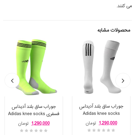
می کنند.
محصولات مشابه
جوراب ساق بلند آدیداس
جوراب ساق بلند آدیداس
Adidas knee socks
فسفری Adidas knee socks
Santos 18
1,290,000
تومان
1,290,000
تومان