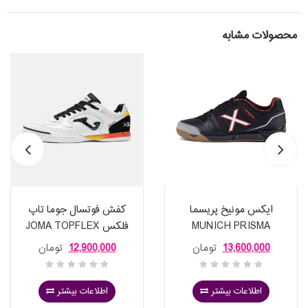
محصولات مشابه
ایکس مونیخ پریسما
کفش فوتسال جوما تاپ
MUNICH PRISMA
فلکس JOMA TOPFLEX
2632 WHITE S
3116040
13,600,000
تومان
12,900,000
تومان
اطلاعات بیشتر
اطلاعات بیشتر