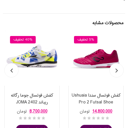
-
محصولات مشابه
5% تخفیف
40% تخفیف
کفش فوتسال سندا Ushuaia
کفش فوتسال جوما رگاته
Pro 2 Futsal Shoe
ریباند 2402 JOMA
REGATE REBOUND 2402
14,800,000
تومان
8,700,000
تومان
WHITE YELLOW