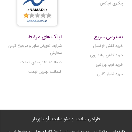
پیگیری تیپاکس
دسترسی سریع
لینک های مرتبط
خرید کفش فوتسال
شرایط تعویض سایز و مرجوع کردن
سفارش
خرید کفش پیاده روی
ضمانت150درصدی اصالت
خرید توپ ورزشی
ضمانت بهترین قیمت
خرید شلوار گلری
طراحی سایت
و سئو سایت : آوینا پرداز