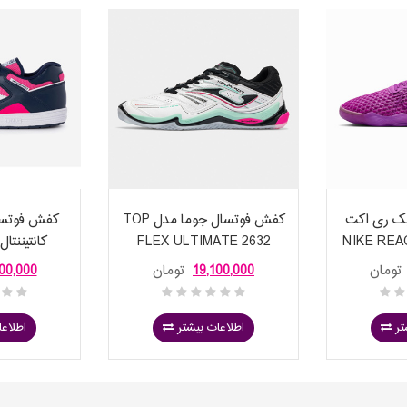
ک ری اکت
کفش فوتسال جوما مدل TOP
کفش فوتسا
NIKE REACT
FLEX ULTIMATE 2632
 PRO 949
WHITE BLACK INDOOR
CT0
تومان
19,100,000
تومان
00,000
تر
اطلاعات بیشتر
اطلاعا