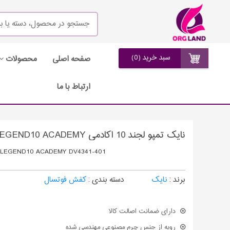
سبد خرید (0)
صفحه اصلی
محصولات
ارتباط با ما
نایک تمپو لجند 10 آکادمی NIKE TIEMPO LEGEND10 ACADEMY
 LEGEND10 ACADEMY DV4341-401
برند :
نایک
دسته بندی :
کفش فوتسال
دارای ضمانت اصالت کالا
رویه از جنس چرم مصنوعی مهندسی شده