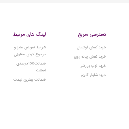
سنگین وزن، برخی برای افراد با پاهای ک
برخی برای کسانی که انتظار دوام بالا در 
دارند راحت هستند.
دسترسی سریع
لینک های مرتبط
خرید کفش فوتسال
شرایط تعویض سایز و
مرجوع کردن سفارش
خرید کفش پیاده روی
ضمانت150درصدی
خرید توپ ورزشی
اصالت
خرید شلوار گلری
ضمانت بهترین قیمت