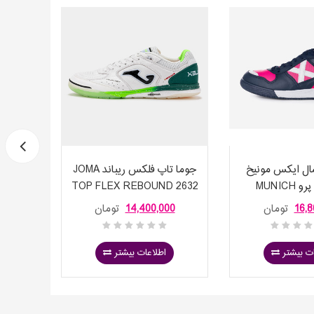
ل ایکس مونیخ
جوما تاپ فلکس ریباند JOMA
کفش 
کانتیننتال پرو MUNICH
TOP FLEX REBOUND 2632
 2627
NDOOR
WHITE S
CONTINENTAL
16,8
تومان
14,400,000
تومان
00
ت بیشتر
اطلاعات بیشتر