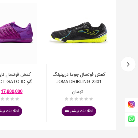
جوما تاپ فلکس ریباند JOMA
کفش فوتسال جوما دریبلینگ
کفش فوتسال نای
TO
JOMA DRIBLING 2301
گتو  GATO IC
550-500
BLACK LEMON
تومان
17,800,000
اطلاعات بیشتر
اطلاعات بیش