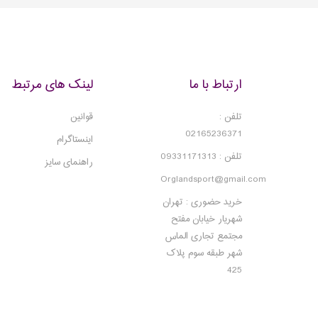
ارتباط با ما
لینک های مرتبط
تلفن :
قوانین
02165236371
اینستاگرام
تلفن : 09331171313
راهنمای سایز
Orglandsport@gmail.com
خرید حضوری : تهران
شهریار خیابان مفتح
مجتمع تجاری الماس
شهر طبقه سوم پلاک
425