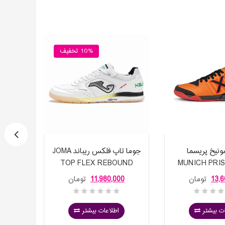
10% تخفیف
نیخ پریسما
جوما تاپ فلکس ریباند JOMA
کفش فو
جیMUNICH PRISMA
TOP FLEX REBOUND
18444
2502W
INDOOR 
13,6
تومان
11,980,000
تومان
00
ت بیشتر
اطلاعات بیشتر