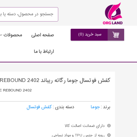
سبد خرید (0)
صفحه اصلی
محصولات
ارتباط با ما
کفش فوتسال جوما رگاته ریباند JOMA REGATE REBOUND 2402
E REBOUND 2402
برند :
جوما
دسته بندی :
کفش فوتسال
دارای ضمانت اصالت کالا
رویه از جنس TPU و مواد نساجی