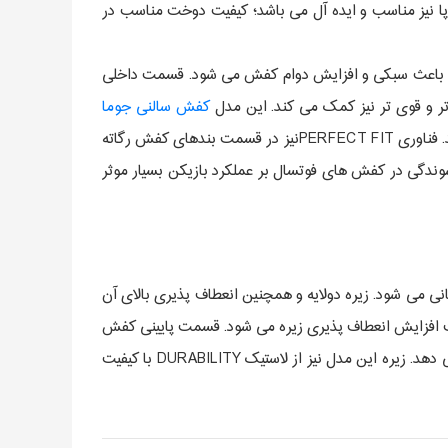
پا نیز مناسب و ایده آل می باشد؛ کیفیت دوخت مناسب در
ر پارگی و سایش بسیار مقاوم است و باعث سبکی و افزایش دوام کفش می شود. قسمت داخلی
 تر و قوی تر نیز کمک می کند. این مدل
کفش سالنی جوما
شامل یک قطعه لاستیکی محافظ در کلاهک پا، با هدف جلوگیری از آسیب رساندن به ناحیه و اجازه دادن به ضربه قوی تر به توپ می باشد. فناوری PERFECT FITنیز در قسمت بندهای کفش رگاته
شوندگی در کفش های فوتسال بر عملکرد بازیکن بسیار موثر
دوام زیره میانی می شود. زیره دولایه و همچنین انعطاف پذیری بالای آن
 فوتسال جوما رگاته ریباند فناوری فلکسو FLEXO به کار گرفته شده که باعث افزایش انعطاف پذیری زیره می شود. قسمت پایینی کفش
جوما رگاته ریباند با فناوری REACTIVE BALL ساخته شده که ضربه ها را جذب کرده و با انعطاف پذیری بالا واکنش پذیری عالی ارائه می دهد. زیره این مدل نیز از لاستیک DURABILITY با کیفیت