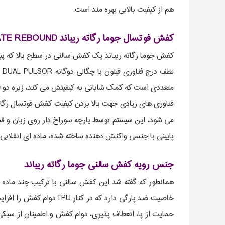
هم از کیفیت بالایی بهره مند است.
کفش فوتسال جوما رگاته ریباند JOMA REGATE REBOUND
کفش جوما رگاته ریباند یک کفش سالنی در سطح بالا که پیشر
لطف درج فناوری فیلون با چگالی دوگانه FULL DUAL PULSOR در قسمت میانی، به حداکثر ویژگی بالشتکی، پایداری و واکنش پذیری مجهز شده است. این
متعددی است که کمک شایانی به کیفیتش می کند، زیره دو لای
می شود، این سیستم توسط پارچه سوراخ دار روی زبان و 
پایینی با جنسی واکنش دهنده ساخته شده، ماده ای انقلابی 
جنس رویه کفش سالنی جوما رگاته ریباند
حمایت از پا، انعطاف پذیری، دوام کفش و اطمینان از سبکی 