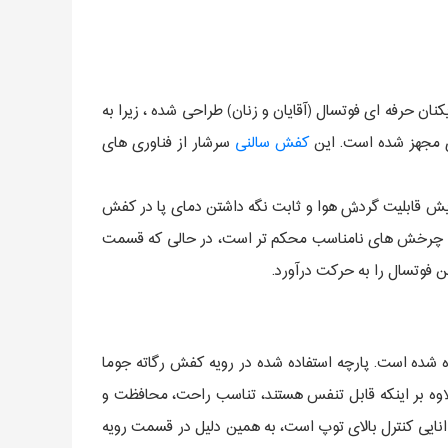
ان حرفه ای فوتسال (آقایان و زنان) طراحی شده ، زیرا به
کفش سالنی
سرشار از فناوری های
فیت کفش فوتسال رگاته ریباند به صف شده اند، برای نمونه سیستم تهویه هوای VTS که باعث افزایش قابلیت گردش هوا و ثابت نگه داشتن دمای پا در کفش
ردن چرخش های نامناسب محکم تر است، در حالی که قسمت
ن فوتسال را به حرکت درآورد.
اده تولید شده و در قسمت رویه این مدل از ترکیب TPU و مواد نساجی استفاده شده است. پارچه استفاده شده در رویه کفش رگاته جوما
 پارگی دارد که در کنار TPUدوام کفش را افزایش می دهد. این مواد مصنوعی به همراه . تکنولوژی Joma SPORTECH علاوه بر اینکه قابل تنفس هستند، تناسب راحت، محافظت و
وانایی کنترل بالای توپ است، به همین دلیل در قسمت رویه