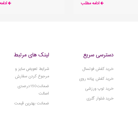
ادامه مطلب
ادام
شی خوب مهار می شود
نتیجه بهتری خواهد داشت و عملکرد و را
را بهبود می بخشد و در عین حال شما را ا
بدون آسیب نگه می دارد.
دسترسی سریع
لینک های مرتبط
خرید کفش فوتسال
شرایط تعویض سایز و
مرجوع کردن سفارش
خرید کفش پیاده روی
ضمانت150درصدی
خرید توپ ورزشی
اصالت
خرید شلوار گلری
ضمانت بهترین قیمت