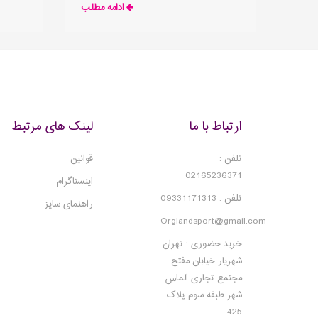
ادامه مطلب
کردیم که نگاه شما رو در ارتباط با پاسخ به این
کفش ورز
سوال عوض کنیم
ارتباط با ما
لینک های مرتبط
تلفن :
قوانین
02165236371
اینستاگرام
تلفن : 09331171313
راهنمای سایز
Orglandsport@gmail.com
خرید حضوری : تهران
شهریار خیابان مفتح
مجتمع تجاری الماس
شهر طبقه سوم پلاک
425