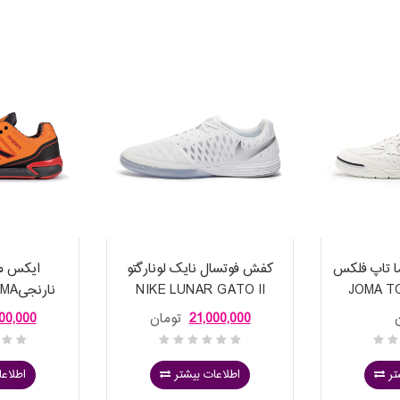
 تاپ فلکس
کفش فوتسال نایک لونارگتو
ایکس مو
JOMA TOP F
NIKE LUNAR GATO II
نارن
BOOTS
580456-105
REBOUND
21,000,000
تومان
00,000
I
تر
اطلاعات بیشتر
اطلاعا