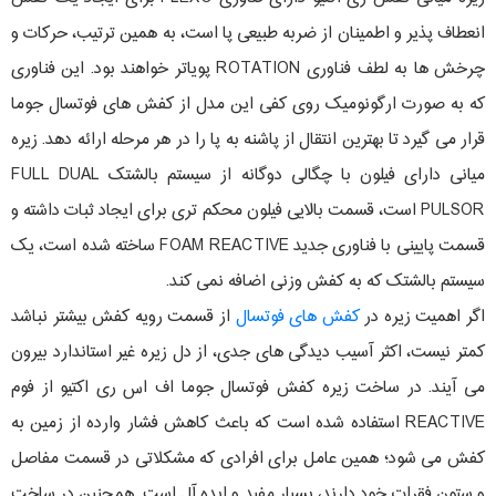
انعطاف پذیر و اطمینان از ضربه طبیعی پا است، به همین ترتیب، حرکات و
چرخش ها به لطف فناوری ROTATION پویاتر خواهند بود. این فناوری
که به صورت ارگونومیک روی کفی این مدل از کفش های فوتسال جوما
قرار می گیرد تا بهترین انتقال از پاشنه به پا را در هر مرحله ارائه دهد. زیره
میانی دارای فیلون با چگالی دوگانه از سیستم بالشتک FULL DUAL
PULSOR است، قسمت بالایی فیلون محکم تری برای ایجاد ثبات داشته و
قسمت پایینی با فناوری جدید FOAM REACTIVE ساخته شده است، یک
سیستم بالشتک که به کفش وزنی اضافه نمی کند.
اگر اهمیت زیره در
کفش های فوتسال
از قسمت رویه کفش بیشتر نباشد
کمتر نیست، اکثر آسیب دیدگی های جدی، از دل زیره غیر استاندارد بیرون
می آیند. در ساخت زیره کفش فوتسال جوما اف اس ری اکتیو از فوم
REACTIVE استفاده شده است که باعث کاهش فشار وارده از زمین به
کفش می شود؛ همین عامل برای افرادی که مشکلاتی در قسمت مفاصل
و ستون فقرات خود دارند، بسیار مفید و ایده آل است. همچنین در ساخت