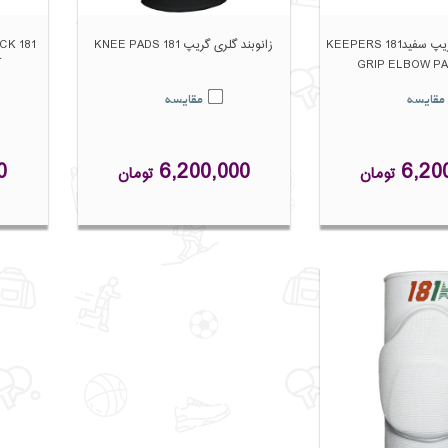
آرنج بند گلری گریپ سفید181 KEEPERS
زانوبند گلری گریپ 181 KNEE PADS
ACK
GRIP ELBOW PA
آ
مقایسه
مقایسه
0
6,200,000
6,20
تومان
تومان