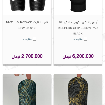
آرنج بند گلری گریپ مشکی181
قلم بند نایک NIKE J GUARD-CE
SP2162-010
KEEPERS GRIP ELBOW PAD
BLACK
مقایسه
مقایسه
2,700,000
6,200,000
تومان
تومان