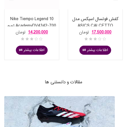
کفش فوتسال اسیکس مدل
Nike Tiempo Legend 10
ASICS CALCETTO
AcademyDV4342-700 تمپو
17,500,000
تومان
14,200,000
تومان
WD91113A037-001
لجند 10آکادمی چمن
مصنوعی
اطلاعات بیشتر
اطلاعات بیشتر
مقالات و دانستنی ها